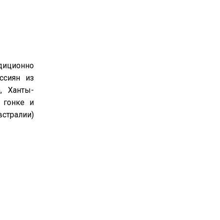
диционно
ссиян из
, Ханты-
 гонке и
встралии)