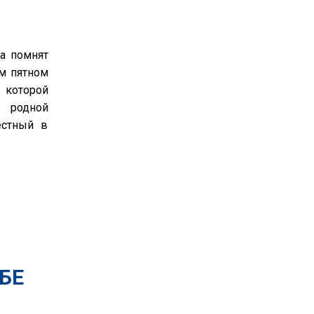
а помнят
ым пятном
 которой
в родной
естный в
БЕ