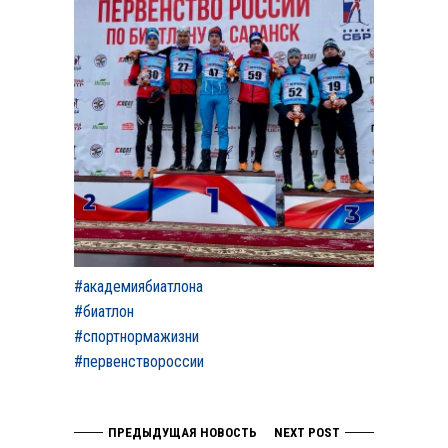
#академиябиатлона
#биатлон
#спортнормажизни
#первенствороссии
ПРЕДЫДУЩАЯ НОВОСТЬ
NEXT POST