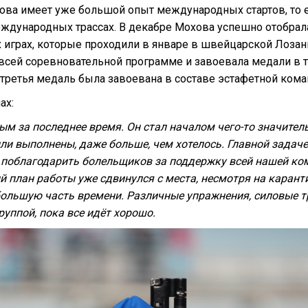
лова имеет уже большой опыт международных стартов, то 
еждународных трассах. В декабре Мохова успешно отобрал
х играх, которые проходили в январе в швейцарской Лозан
 всей соревновательной программе и завоевала медали в т
третья медаль была завоевана в составе эстафетной кома
ах:
м за последнее время. Он стал началом чего-то значител
ли выполнены, даже больше, чем хотелось. Главной задач
 поблагодарить болельщиков за поддержку всей нашей ком
 план работы уже сдвинулся с места, несмотря на карант
льшую часть времени. Различные упражнения, силовые тре
руппой, пока все идёт хорошо.