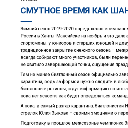
СМУТНОЕ ВРЕМЯ КАК ША
Зимний сезон 2019-2020 определенно всем запом
России в Ханты-Мансийске на ноябрь и это дале
спортсмены: у юниоров и старших юношей и дев
традиционное закрытие снежного сезона – меж
всегда собирают много участников, были перенес
не хватило завершающей точки, ощущения празд
Тем не менее биатлонный сезон официально заве
карантина, ведь за формой нужно следить в любое
биатлонные регионы, ждут информацию по итогам
пока нет ясности, как будет определяться коман
А пока, в самый разгар карантина, биатлонистк
стрелок Юлия Зыкова – своими эмоциями о перен
Подготовку в прошлое межсезонье чемпионка Зи