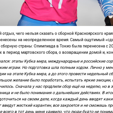
 отдых, чего нельзя сказать о сборной Красноярского края
перенесены на неопределенное время. Самый ощутимый «сд
сборную страны: Олимпиада в Токио была перенесена с 202
х в период мартовского сбора, о возвращении домой и, ко
начался: этапы Кубка мира, международные и российские с
им играм. Но подготовка шла полным ходом. Лично у меня 
и на этапе Кубка мира, а до этого провести недельный сб
льшое желание было поработать, испытать яркие эмоции, 
училось. Сначала у нас продлили сбор ещё на неделю, но в 
ница и не было понимания о дальнейших действиях. В ито
оточиться на своем деле, когда каждый день вводят какие-
г введут жесткий карантин, все закроется и не сможешь пр
е всего в тот день меня удивило, что люди будто не поним