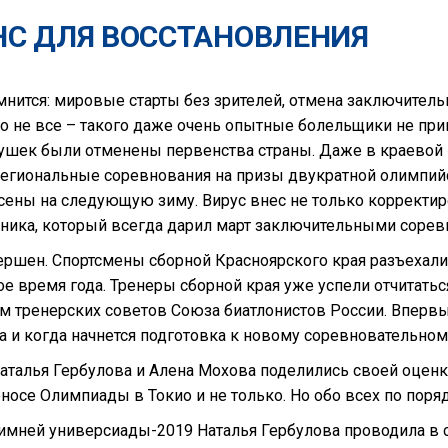
НС ДЛЯ ВОССТАНОВЛЕНИЯ
нится: мировые старты без зрителей, отмена заключительн
ко не все – такого даже очень опытные болельщики не при
ушек были отменены первенства страны. Даже в краевой 
региональные соревнования на призы двукратной олимпи
ены на следующую зиму. Вирус внес не только корректиров
ника, который всегда дарил март заключительными сорев
ршен. Спортсмены сборной Красноярского края разъехали
 время года. Тренеры сборной края уже успели отчитаться 
 тренерских советов Союза биатлонистов России. Впервы
да и когда начнется подготовка к новому соревновательном
и Наталья Гербулова и Алена Мохова поделились своей оц
осе Олимпиады в Токио и не только. Но обо всех по поряд
мней универсиады-2019 Наталья Гербулова проводила в с