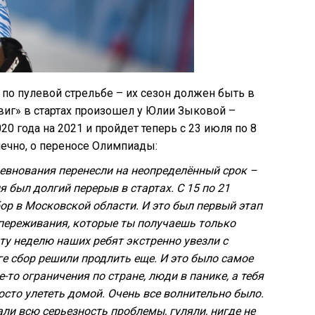
 по пулевой стрельбе – их сезон должен быть в
виг» в стартах произошел у Юлии Зыковой –
0 года на 2021 и пройдет теперь с 23 июля по 8
нечно, о переносе Олимпиады:
оревнования перенесли на неопределённый срок –
был долгий перерыв в стартах. С 15 по 21
ор в Московской области. И это был первый этап
переживания, которые ты получаешь только
эту неделю наших ребят экстренно увезли с
ге сбор решили продлить еще. И это было самое
то ограничения по стране, люди в панике, а тебя
осто улететь домой. Очень все волнительно было.
али всю серьезность проблемы, гуляли, нигде не