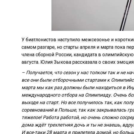
У биатлонистов наступило межсезонье и короткий
самом разгаре, но старты апреля и марта пока 
члена сборной России, кандидата в олимпийскую 
августа. Юлия Зыкова рассказала о своих эмоция
– Получается, что сезон у нас толком так и не 
все они были отборочными стартами к Олимпийск
марта мы как раз должны были находиться в Инди
международного отбора на Олимпиаду. Очень бо
выходя на старт. Но все получилось так, как пол
соревнований в Польше, так как закрывалась гра
тяжелое! Работа работой, но очень сложно сосред
дома ждёт трехлетняя дочь и ты не знаешь, вдру
И все-таки 28 марта я прилетела домой, но больш