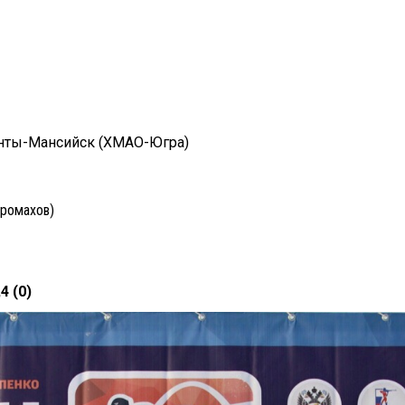
анты-Мансийск (ХМАО-Югра)
промахов)
4 (0)