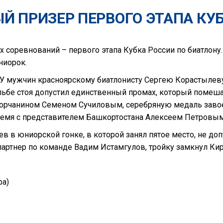
Й ПРИЗЕР ПЕРВОГО ЭТАПА КУ
х соревнований – первого этапа Кубка России по биатлону
ниорок.
 У мужчин красноярскому биатлонисту Сергею Корастылеву
ельбе стоя допустил единственный промах, который помеш
югорчанином Семеном Сучиловым, серебряную медаль заво
время с представителем Башкортостана Алексеем Петровым
в в юниорской гонке, в которой занял пятое место, не до
партнер по команде Вадим Истамгулов, тройку замкнул Ки
ра)